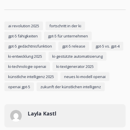
ai revolution 2025
fortschritt in der ki
gpt-5 fähigkeiten
gpt-5 für unternehmen
gpt-5 gedächtnisfunktion
gpt-5 release
gpt-5 vs. gpt-4
ki-entwicklung 2025
ki-gestützte automatisierung
ki-technologie openai
ki-textgenerator 2025
künstliche intelligenz 2025
neues ki-modell openai
openai gpt-5
zukunft der künstlichen intelligenz
Layla Kastl