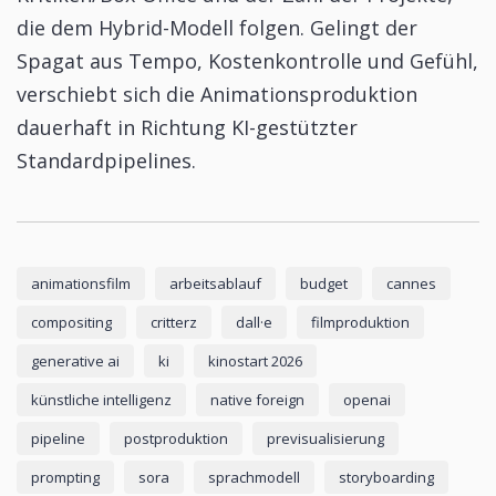
die dem Hybrid-Modell folgen. Gelingt der
Spagat aus Tempo, Kostenkontrolle und Gefühl,
verschiebt sich die Animationsproduktion
dauerhaft in Richtung KI-gestützter
Standardpipelines.
animationsfilm
arbeitsablauf
budget
cannes
compositing
critterz
dall·e
filmproduktion
generative ai
ki
kinostart 2026
künstliche intelligenz
native foreign
openai
pipeline
postproduktion
previsualisierung
prompting
sora
sprachmodell
storyboarding