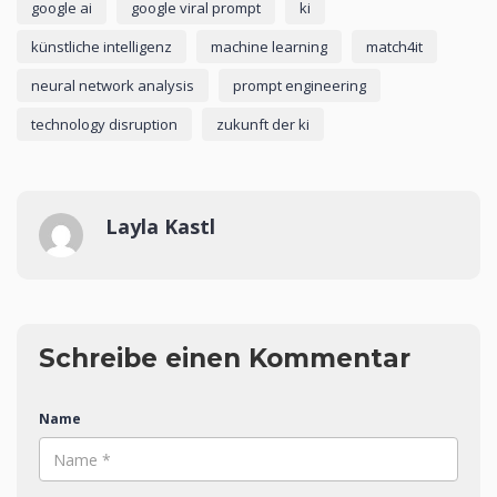
google ai
google viral prompt
ki
künstliche intelligenz
machine learning
match4it
neural network analysis
prompt engineering
technology disruption
zukunft der ki
Layla Kastl
Schreibe einen Kommentar
Name