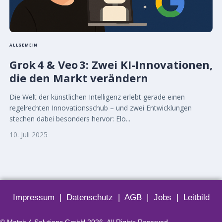
ALLGEMEIN
Grok 4 & Veo 3: Zwei KI-Innovationen,
die den Markt verändern
Die Welt der künstlichen Intelligenz erlebt gerade einen
regelrechten Innovationsschub – und zwei Entwicklungen
stechen dabei besonders hervor: Elo...
10. Juli 2025
Impressum
|
Datenschutz
|
AGB
|
Jobs
|
Leitbild
© Match 4 Solutions GmbH 2026. All Rights Reserved.