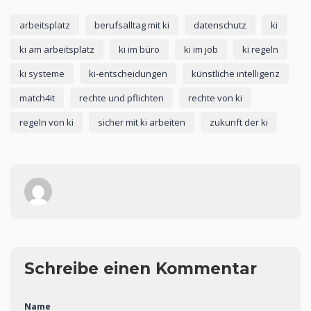
arbeitsplatz
berufsalltag mit ki
datenschutz
ki
ki am arbeitsplatz
ki im büro
ki im job
ki regeln
ki systeme
ki-entscheidungen
künstliche intelligenz
match4it
rechte und pflichten
rechte von ki
regeln von ki
sicher mit ki arbeiten
zukunft der ki
Schreibe einen Kommentar
Name