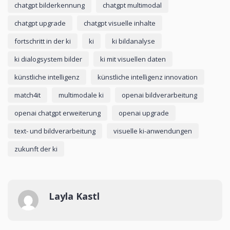
chatgpt bilderkennung
chatgpt multimodal
chatgpt upgrade
chatgpt visuelle inhalte
fortschritt in der ki
ki
ki bildanalyse
ki dialogsystem bilder
ki mit visuellen daten
künstliche intelligenz
künstliche intelligenz innovation
match4it
multimodale ki
openai bildverarbeitung
openai chatgpt erweiterung
openai upgrade
text- und bildverarbeitung
visuelle ki-anwendungen
zukunft der ki
Layla Kastl