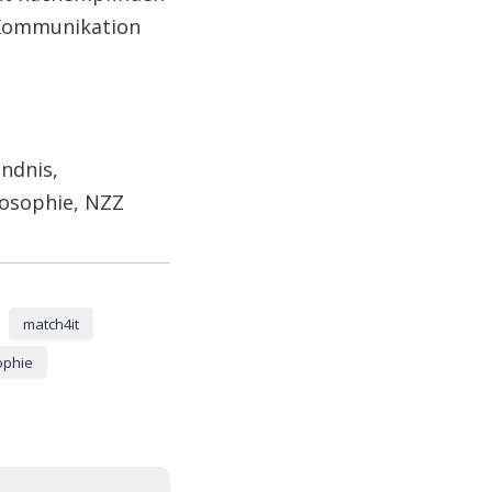
e Kommunikation
ändnis,
osophie, NZZ​
match4it
ophie