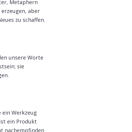
rter, Metaphern
 erzeugen, aber
eues zu schaffen.​
hlen unsere Worte
tsein; sie
en.​
e ein Werkzeug
st ein Produkt
cht nachempfinden