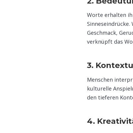
2. Bedeutu
Worte erhalten i
Sinneseindrücke. 
Geschmack, Geruch
verknüpft das Wor
3. Kontext
Menschen interpre
kulturelle Anspie
den tieferen Konte
4. Kreativi