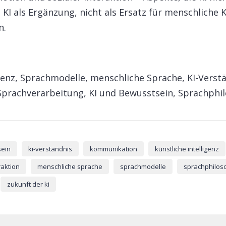
e KI als Ergänzung, nicht als Ersatz für menschlich
.​
igenz, Sprachmodelle, menschliche Sprache, KI-Verst
prachverarbeitung, KI und Bewusstsein, Sprachphil
sein
ki-verständnis
kommunikation
künstliche intelligenz
aktion
menschliche sprache
sprachmodelle
sprachphilos
zukunft der ki