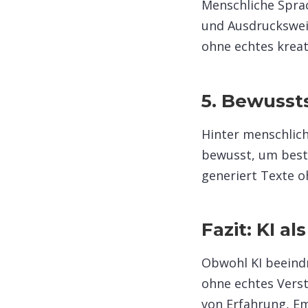
Menschliche Sprac
und Ausdruckswei
ohne echtes kreati
5. Bewussts
Hinter menschlic
bewusst, um besti
generiert Texte o
Fazit: KI a
Obwohl KI beeindr
ohne echtes Verst
von Erfahrung, Em