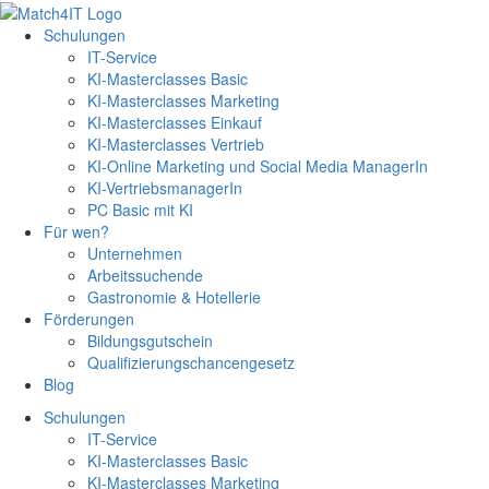
Schulungen
IT-Service
KI-Masterclasses Basic
KI-Masterclasses Marketing
KI-Masterclasses Einkauf
KI-Masterclasses Vertrieb
KI-Online Marketing und Social Media ManagerIn
KI-VertriebsmanagerIn
PC Basic mit KI
Für wen?
Unternehmen
Arbeitssuchende
Gastronomie & Hotellerie
Förderungen
Bildungsgutschein
Qualifizierungschancengesetz
Blog
Schulungen
IT-Service
KI-Masterclasses Basic
KI-Masterclasses Marketing