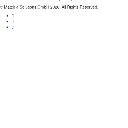
© Match 4 Solutions GmbH 2026. All Rights Reserved.
Anmelden
Das Passwort muss mindestens 8 Zeichen a
Angemeldet bleiben
Anmelden
Registrieren
Passwort wiederherstellen
Zurücksetzungslink senden
Link zum Zurücksetzen des Passworts gesendet
to your email
Schließ
Kein Konto?
Registrieren
Anmelden