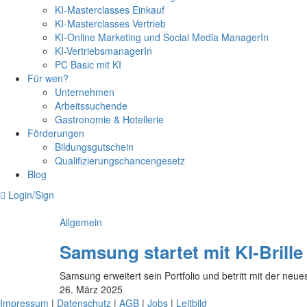
KI-Masterclasses Einkauf
KI-Masterclasses Vertrieb
KI-Online Marketing und Social Media ManagerIn
KI-VertriebsmanagerIn
PC Basic mit KI
Für wen?
Unternehmen
Arbeitssuchende
Gastronomie & Hotellerie
Förderungen
Bildungsgutschein
Qualifizierungschancengesetz
Blog
Login/Sign
Allgemein
Samsung startet mit KI-Brill
Samsung erweitert sein Portfolio und betritt mit der neues
26. März 2025
Impressum
|
Datenschutz
|
AGB
|
Jobs
|
Leitbild