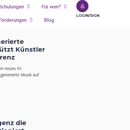
Schulungen
Für wen?
LOGIN/SIGN
Förderungen
Blog
erierte
ützt Künstler
arenz
in neues KI-
 generierte Musik auf
genz die