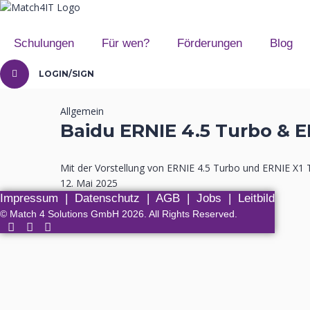
Schulungen
Für wen?
Förderungen
Blog
LOGIN/SIGN
Allgemein
Baidu ERNIE 4.5 Turbo & E
Mit der Vorstellung von ERNIE 4.5 Turbo und ERNIE X1 T
12. Mai 2025
Impressum
|
Datenschutz
|
AGB
|
Jobs
|
Leitbild
© Match 4 Solutions GmbH 2026. All Rights Reserved.
Anmelden