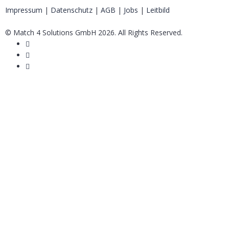
Impressum
|
Datenschutz
|
AGB
|
Jobs
|
Leitbild
© Match 4 Solutions GmbH 2026. All Rights Reserved.
Anmelden
Das Passwort muss mindestens 8 Zeichen aus Zahlen und Buchstabe