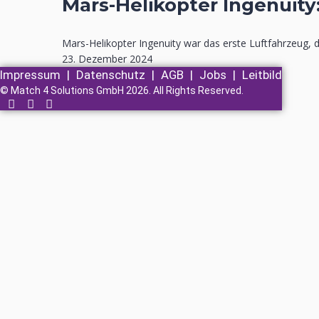
Mars-Helikopter Ingenuit
Mars-Helikopter Ingenuity war das erste Luftfahrzeug, d
23. Dezember 2024
Impressum
|
Datenschutz
|
AGB
|
Jobs
|
Leitbild
© Match 4 Solutions GmbH 2026. All Rights Reserved.
Anmelden
Das Passwort muss mindestens 8 Zeichen aus Zahlen und Buchstabe