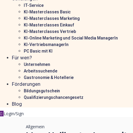
IT-Service
KI-Masterclasses Basic
KI-Masterclasses Marketing
KI-Masterclasses Einkauf
KI-Masterclasses Vertrieb
KI-Online Marketing und Social Media ManagerIn
KI-VertriebsmanagerIn
PC Basic mit KI
Für wen?
Unternehmen
Arbeitssuchende
Gastronomie & Hotellerie
Förderungen
Bildungsgutschein
Qualifizierungschancengesetz
Blog
Login/Sign
Allgemein