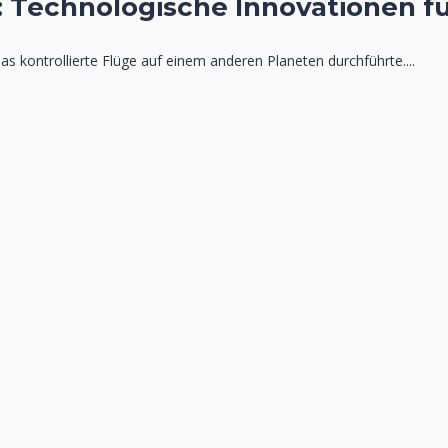
y: Technologische Innovationen 
as kontrollierte Flüge auf einem anderen Planeten durchführte....
n enthalten, mindestens 1 Großbuchstaben enthalten