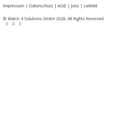
Impressum
|
Datenschutz
|
AGB
|
Jobs
|
Leitbild
© Match 4 Solutions GmbH 2026. All Rights Reserved.
Anmelden
Das Passwort muss mindestens 8 Zeichen aus Zahlen und Buchstabe