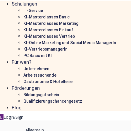
Schulungen
IT-Service
KI-Masterclasses Basic
KI-Masterclasses Marketing
KI-Masterclasses Einkauf
KI-Masterclasses Vertrieb
KI-Online Marketing und Social Media ManagerIn
KI-VertriebsmanagerIn
PC Basic mit KI
Für wen?
Unternehmen
Arbeitssuchende
Gastronomie & Hotellerie
Förderungen
Bildungsgutschein
Qualifizierungschancengesetz
Blog
Login/Sign
Allgemein