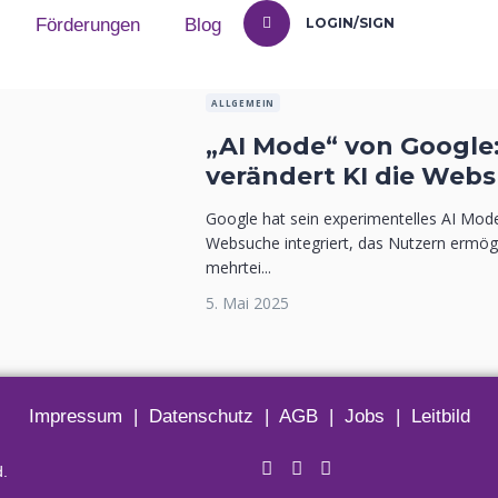
Förderungen
Blog
LOGIN/SIGN
ALLGEMEIN
„AI Mode“ von Google:
verändert KI die Web
Google hat sein experimentelles AI Mode
Websuche integriert, das Nutzern ermögl
mehrtei...
5. Mai 2025
Impressum
|
Datenschutz
|
AGB
|
Jobs
|
Leitbild
d.