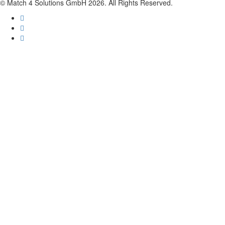
© Match 4 Solutions GmbH 2026. All Rights Reserved.
Anmelden
Das Passwort muss mindestens 8 Zeichen a
Angemeldet bleiben
Anmelden
Registrieren
Passwort wiederherstellen
Zurücksetzungslink senden
Link zum Zurücksetzen des Passworts gesendet
to your email
Schließ