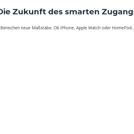
 Die Zukunft des smarten Zugang
len Bereichen neue Maßstäbe. Ob iPhone, Apple Watch oder HomePod..
n enthalten, mindestens 1 Großbuchstaben enthalten