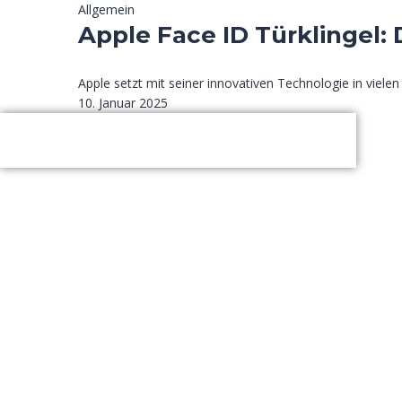
Allgemein
Apple Face ID Türklingel:
Apple setzt mit seiner innovativen Technologie in vie
10. Januar 2025
Impressum
|
Datenschutz
|
AGB
|
Jobs
|
Leitbild
© Match 4 Solutions GmbH 2026. All Rights Reserved.
Anmelden
Das Passwort muss mindestens 8 Zeichen aus Zahlen und Buchstabe