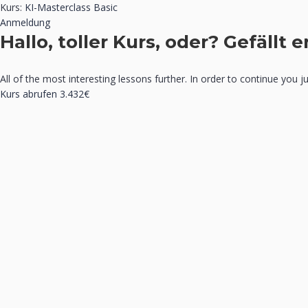
Kurs:
KI-Masterclass Basic
Anmeldung
Hallo, toller Kurs, oder? Gefällt er
All of the most interesting lessons further. In order to continue you j
Kurs abrufen
3.432€
Anmelden
Das Passwort muss mindestens 8 Zeichen aus Zahlen und Buchstabe