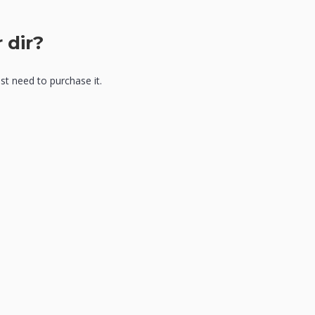
 dir?
ust need to purchase it.
n enthalten, mindestens 1 Großbuchstaben enthalten