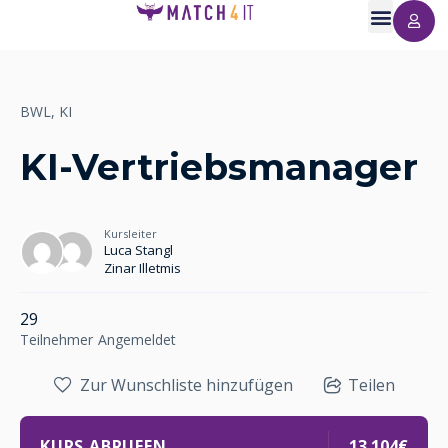
BWL,
KI
KI-Vertriebsmanager
Kursleiter
Luca Stangl
Zinar Illetmis
29
Teilnehmer
Angemeldet
Zur Wunschliste hinzufügen
Teilen
KURS ABRUFEN
13.104€